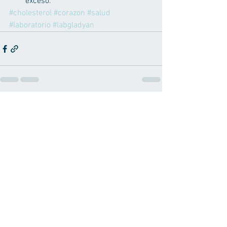
exceso.
#cholesterol
#corazon
#salud
#laboratorio
#labgladyan
Ver todo
Entradas recientes