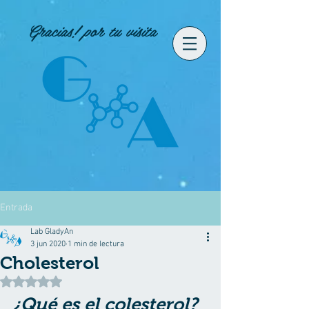
Gracias! por tu visita
Entrada
Lab GladyAn
3 jun 2020
1 min de lectura
Cholesterol
Obtuvo NaN de 5 estrellas.
¿Qué es el colesterol? 