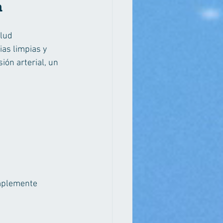
n
lud 
as limpias y 
ión arterial, un 
mplemente 