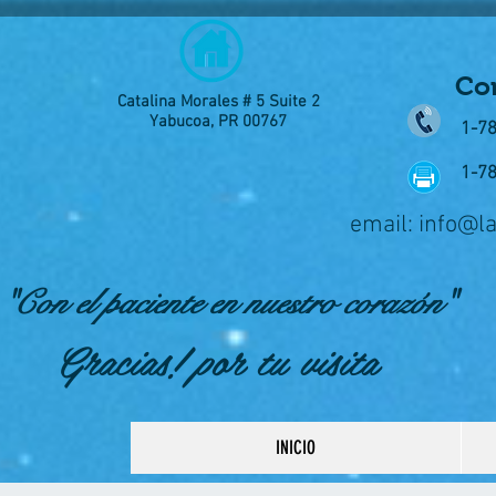
Con
Catalina Morales # 5 Suite 2
Yabucoa, PR 00767
1-7
1-7
email:
info@l
"Con el paciente en nuestro corazón"
Gracias! por tu visita
INICIO