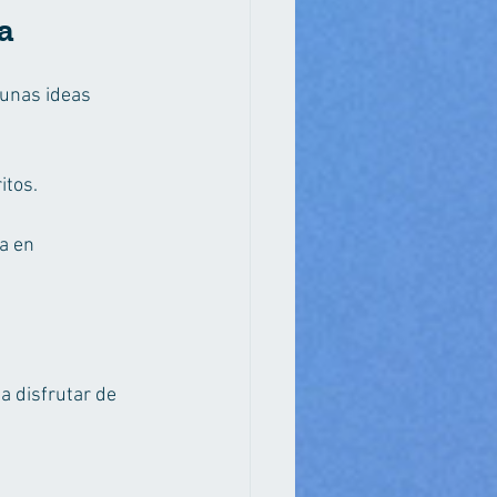
a
gunas ideas 
itos.
a en 
a disfrutar de 