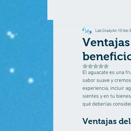
Lab GladyAn
10 feb
3
Ventajas
benefici
Obtuvo NaN de 5 estr
El aguacate es una fr
sabor suave y cremoso
experiencia, incluir a
sientes y en tu bienes
qué deberías consider
Ventajas de