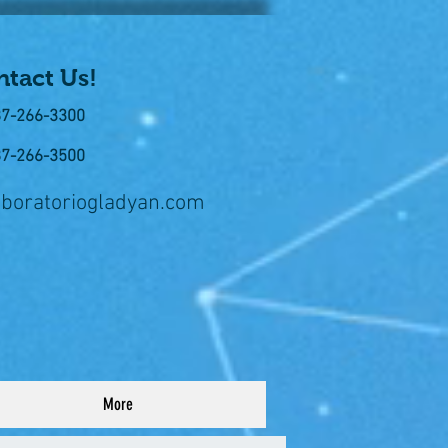
tact Us!
87-266-3300
87-266-3500
aboratoriogladyan.com
More