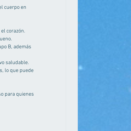
el cuerpo en 
el corazón. 
bueno.
rupo B, además 
ivo saludable.
s, lo que puede 
so para quienes 