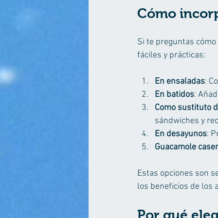
Cómo incorpo
Si te preguntas cómo 
fáciles y prácticas:
En ensaladas
: C
En batidos
: Añad
Como sustituto d
sándwiches y rec
En desayunos
: P
Guacamole case
Estas opciones son sen
los beneficios de los
Por qué eleg