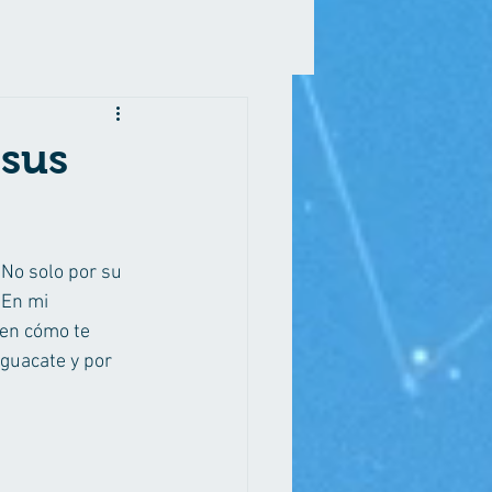
 sus
No solo por su 
 En mi 
 en cómo te 
aguacate y por 