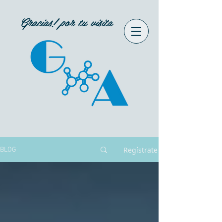
Gracias! por tu visita
Regístrate
BLOG