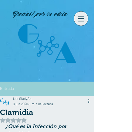
Gracias! por tu visita
Entrada
Lab GladyAn
3 jun 2020
1 min de lectura
Clamidia
Obtuvo NaN de 5 estrellas.
¿Qué es la Infección por 