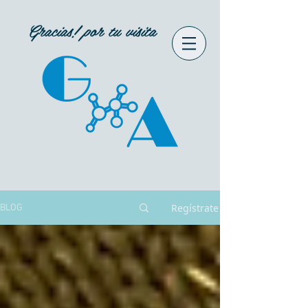
Gracias! por tu visita
Regístrate
BLOG