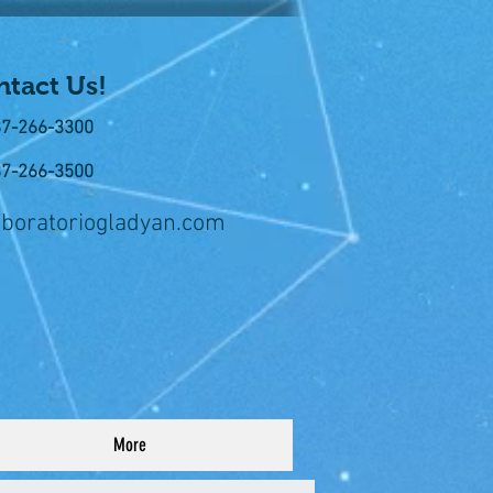
tact Us!
87-266-3300
87-266-3500
aboratoriogladyan.com
More