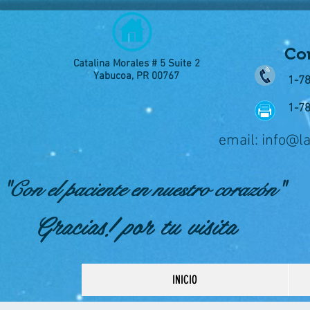
Con
Catalina Morales # 5 Suite 2
Yabucoa, PR 00767
1-7
1-7
email:
info@l
"Con el paciente en nuestro corazón"
Gracias! por tu visita
INICIO