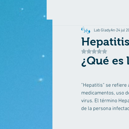
Lab GladyAn
24 jul 
Hepatiti
Obtuvo NaN de 5 estr
¿Qué es l
"Hepatitis" se refiere
medicamentos, uso de 
virus. El término Hepa
de la persona infectad