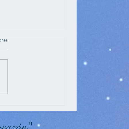
iones
ajas del aguacate:
ubre sus beneficios
 tu salud
orazón"