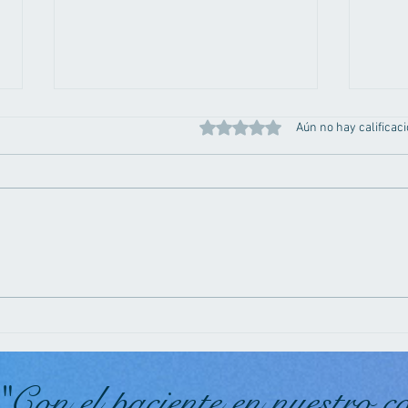
Obtuvo 0 de 5 estrellas.
Aún no hay calificac
Prevención hepatitis E:
Vent
Cuidados esenciales para
desc
proteger tu salud
para
"Con el paciente en nuestro c