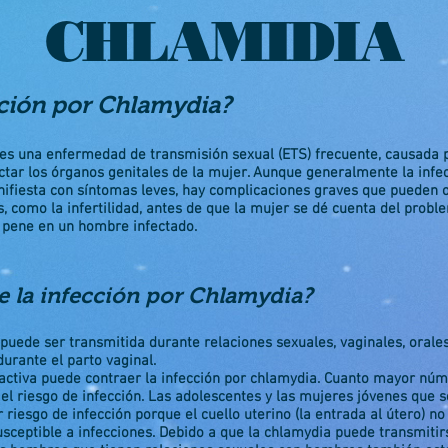
CHLAMIDIA
cción por Chlamydia?
 es una enfermedad de transmisión sexual (ETS) frecuente, causada 
ctar los órganos genitales de la mujer. Aunque generalmente la infe
ifiesta con síntomas leves, hay complicaciones graves que pueden oc
s, como la infertilidad, antes de que la mujer se dé cuenta del probl
 pene en un hombre infectado.
 la infección por Chlamydia?
puede ser transmitida durante relaciones sexuales, vaginales, orale
durante el parto vaginal
.
ctiva puede contraer la infección por chlamydia. Cuanto mayor núm
el riesgo de infección. Las adolescentes y las mujeres jóvenes que 
riesgo de infección porque el cuello uterino (la entrada al útero) n
ceptible a infecciones. Debido a que la chlamydia puede transmitirs