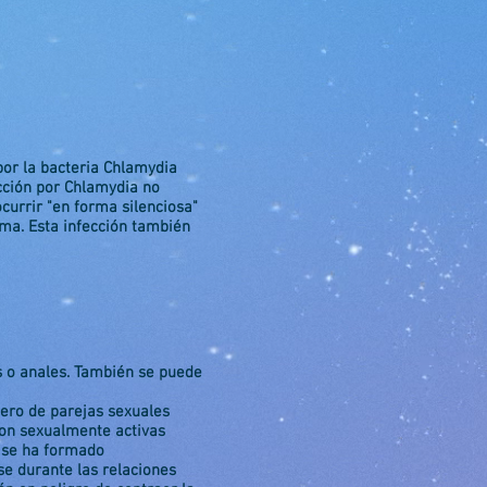
por la bacteria Chlamydia
cción por Chlamydia no
urrir "en forma silenciosa"
ema. Esta infección también
s o anales.
También se puede
ero de parejas sexuales
son sexualmente activas
o se ha formado
e durante las relaciones