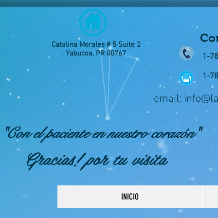
Con
Catalina Morales # 5 Suite 2
Yabucoa, PR 00767
1-7
1-7
email:
info@l
"Con el paciente en nuestro corazón"
Gracias! por tu visita
INICIO