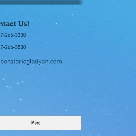
tact Us!
87-266-3300
87-266-3500
aboratoriogladyan.com
More